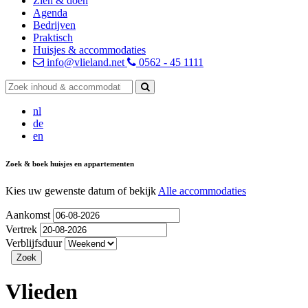
Zien & doen
Agenda
Bedrijven
Praktisch
Huisjes & accommodaties
info@vlieland.net
0562 - 45 1111
nl
de
en
Zoek & boek huisjes en appartementen
Kies uw gewenste datum of bekijk
Alle accommodaties
Aankomst
Vertrek
Verblijfsduur
Vlieden