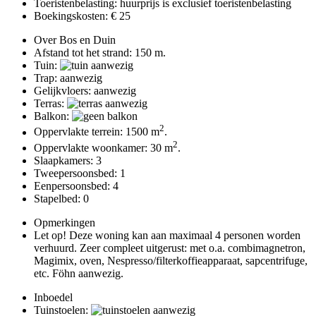
Toeristenbelasting: huurprijs is exclusief toeristenbelasting
Boekingskosten: € 25
Over Bos en Duin
Afstand tot het strand: 150 m.
Tuin:
Trap: aanwezig
Gelijkvloers: aanwezig
Terras:
Balkon:
2
Oppervlakte terrein: 1500 m
.
2
Oppervlakte woonkamer: 30 m
.
Slaapkamers: 3
Tweepersoonsbed: 1
Eenpersoonsbed: 4
Stapelbed: 0
Opmerkingen
Let op! Deze woning kan aan maximaal 4 personen worden
verhuurd. Zeer compleet uitgerust: met o.a. combimagnetron,
Magimix, oven, Nespresso/filterkoffieapparaat, sapcentrifuge,
etc. Föhn aanwezig.
Inboedel
Tuinstoelen: