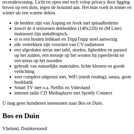
recreatiewoning. Licht en open met toch volop privacy door ligging
boven op een duin, tegen de bosrand aan. Het huis voelt in zomer en
winter als een warme deken.
de bedden zijn van Auping en Avek met spiraalbodems
zowel de 4 seizoenen dekbedden (140x220) en (M Line)
matrassen zijn antiallergisch.
er is een houten ledikant en TrippTrapp stoel aanwezig
alle vertrekken zijn voorzien van CV-radiatoren
een afgesloten terras met tafel, stoelen, ligbedden en parasol
op het zuiden, een terrasje op het westen bij (speel)veld en
een terras op het noorden
gebruik van natuurlijke materialen, lichte kleuren en goede
verlichting
zeer compleet uitgerust met, WiFi (mesh routing), sauna, grote
hoekbank
Smart TV met o.a. Netflix en Videoland
internet radio CD Mediaplayer met Spotify Connect
U mag geen huisdieren meenemen naar
Bos en Duin
.
Bos en Duin
Vlieland, Duinkersoord