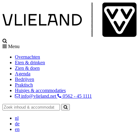
Menu
Overnachten
Eten & drinken
Zien & doen
Agenda
Bedrijven
Praktisch
Huisjes & accommodaties
info@vlieland.net
0562 - 45 1111
nl
de
en