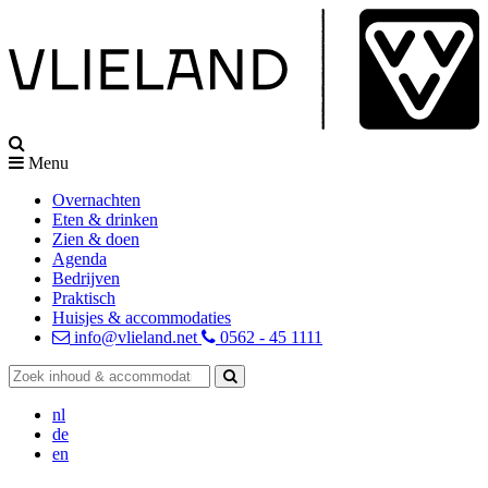
Menu
Overnachten
Eten & drinken
Zien & doen
Agenda
Bedrijven
Praktisch
Huisjes & accommodaties
info@vlieland.net
0562 - 45 1111
nl
de
en