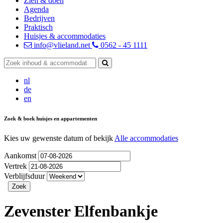
Zien & doen
Agenda
Bedrijven
Praktisch
Huisjes & accommodaties
info@vlieland.net
0562 - 45 1111
nl
de
en
Zoek & boek huisjes en appartementen
Kies uw gewenste datum of bekijk
Alle accommodaties
Aankomst
Vertrek
Verblijfsduur
Zevenster Elfenbankje