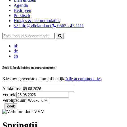
Zien & doen
Agenda
Bedrijven
Praktisch
Huisjes & accommodaties
info@vlieland.net
0562 - 45 1111
nl
de
en
Zoek & boek huisjes en appartementen
Kies uw gewenste datum of bekijk
Alle accommodaties
Aankomst
Vertrek
Verblijfsduur
Springtij