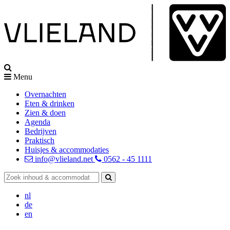
Menu
Overnachten
Eten & drinken
Zien & doen
Agenda
Bedrijven
Praktisch
Huisjes & accommodaties
info@vlieland.net
0562 - 45 1111
nl
de
en