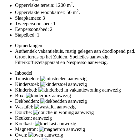
2
Oppervlakte terrein: 1200 m
.
2
Oppervlakte woonkamer: 50 m
.
Slaapkamers: 3
Tweepersoonsbed: 1
Eenpersoonsbed: 2
Stapelbed: 1
Opmerkingen
Authentiek vakantiehuis, rustig gelegen aan doodlopend pad.
Groot terras op het Zuiden. Spelletjes aanwezig.
Filterkoffiezetapparaat en Nespresso aanwezig.
Inboedel
Tuinstoelen:
Kinderstoel:
Kinderbed:
Box:
Dekbedden:
Wastafel:
Douche:
Keuken: aanwezig
Koelkast:
Magnetron:
Oven: