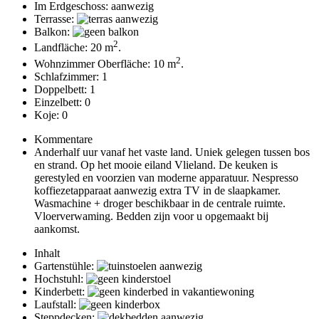
Im Erdgeschoss: aanwezig
Terrasse:
Balkon:
2
Landfläche: 20 m
.
2
Wohnzimmer Oberfläche: 10 m
.
Schlafzimmer: 1
Doppelbett: 1
Einzelbett: 0
Koje: 0
Kommentare
Anderhalf uur vanaf het vaste land. Uniek gelegen tussen bos
en strand. Op het mooie eiland Vlieland. De keuken is
gerestyled en voorzien van moderne apparatuur. Nespresso
koffiezetapparaat aanwezig extra TV in de slaapkamer.
Wasmachine + droger beschikbaar in de centrale ruimte.
Vloerverwaming. Bedden zijn voor u opgemaakt bij
aankomst.
Inhalt
Gartenstühle:
Hochstuhl:
Kinderbett:
Laufstall:
Steppdecken: