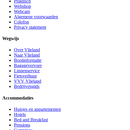
Praktisch
Webshop
Webcam
Algemene voorwaarden
Colofon
Privacy statement
Wegwijs
Over Vlieland
Naar Vlieland
Bootinformatie
Bagagevervoer
Linnenservice
Fietsverhuur
VVV Vlieland
Bedrijvengids
Accommodaties
Huisjes en appartementen
Hotels
Bed and Breakfast
Pensions