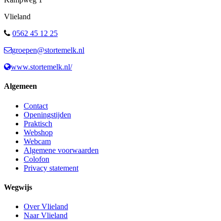
Vlieland
0562 45 12 25
groepen@stortemelk.nl
www.stortemelk.nl/
Algemeen
Contact
Openingstijden
Praktisch
Webshop
Webcam
Algemene voorwaarden
Colofon
Privacy statement
Wegwijs
Over Vlieland
Naar Vlieland