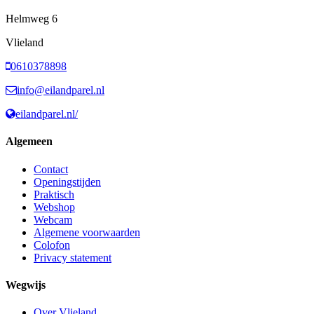
Helmweg
6
Vlieland
0610378898
info@eilandparel.nl
eilandparel.nl/
Algemeen
Contact
Openingstijden
Praktisch
Webshop
Webcam
Algemene voorwaarden
Colofon
Privacy statement
Wegwijs
Over Vlieland