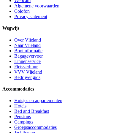
Webcam
Algemene voorwaarden
Colofon
Privacy statement
Wegwijs
Over Vlieland
Naar Vlieland
Bootinformatie
Bagagevervoer
Linnenservice
Fietsverhuur
VVV Vlieland
Bedrijvengids
Accommodaties
Huisjes en appartementen
Hotels
Bed and Breakfast
Pensions
Campings
Groepsaccommodaties
Jachthaven