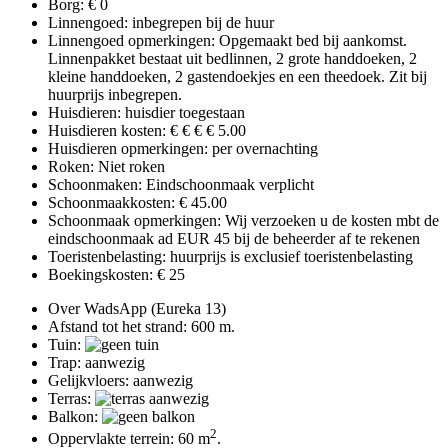
Borg: € 0
Linnengoed: inbegrepen bij de huur
Linnengoed opmerkingen: Opgemaakt bed bij aankomst.
Linnenpakket bestaat uit bedlinnen, 2 grote handdoeken, 2
kleine handdoeken, 2 gastendoekjes en een theedoek. Zit bij
huurprijs inbegrepen.
Huisdieren: huisdier toegestaan
Huisdieren kosten: € € € € 5.00
Huisdieren opmerkingen: per overnachting
Roken: Niet roken
Schoonmaken: Eindschoonmaak verplicht
Schoonmaakkosten: € 45.00
Schoonmaak opmerkingen: Wij verzoeken u de kosten mbt de
eindschoonmaak ad EUR 45 bij de beheerder af te rekenen
Toeristenbelasting: huurprijs is exclusief toeristenbelasting
Boekingskosten: € 25
Over WadsApp (Eureka 13)
Afstand tot het strand: 600 m.
Tuin:
Trap: aanwezig
Gelijkvloers: aanwezig
Terras:
Balkon:
2
Oppervlakte terrein: 60 m
.