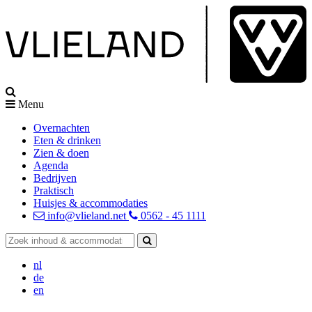
Menu
Overnachten
Eten & drinken
Zien & doen
Agenda
Bedrijven
Praktisch
Huisjes & accommodaties
info@vlieland.net
0562 - 45 1111
nl
de
en