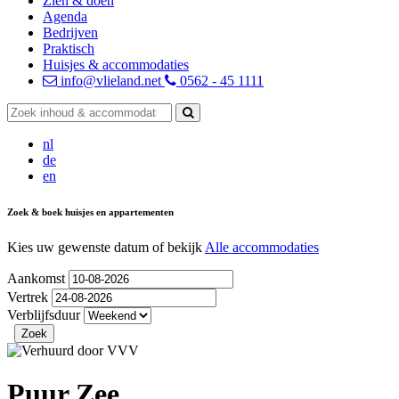
Zien & doen
Agenda
Bedrijven
Praktisch
Huisjes & accommodaties
info@vlieland.net
0562 - 45 1111
nl
de
en
Zoek & boek huisjes en appartementen
Kies uw gewenste datum of bekijk
Alle accommodaties
Aankomst
Vertrek
Verblijfsduur
Puur Zee