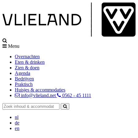
Menu
Overnachten
Eten & drinken
Zien & doen
Agenda
Bedrijven
Praktisch
Huisjes & accommodaties
info@vlieland.net
0562 - 45 1111
nl
de
en