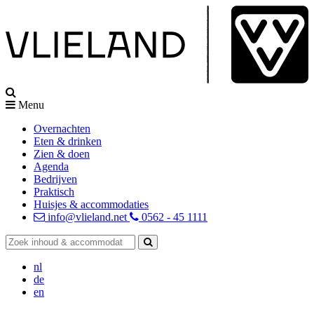
Menu
Overnachten
Eten & drinken
Zien & doen
Agenda
Bedrijven
Praktisch
Huisjes & accommodaties
info@vlieland.net
0562 - 45 1111
nl
de
en