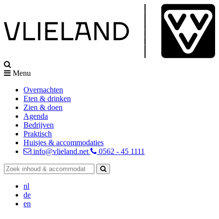
Menu
Overnachten
Eten & drinken
Zien & doen
Agenda
Bedrijven
Praktisch
Huisjes & accommodaties
info@vlieland.net
0562 - 45 1111
nl
de
en