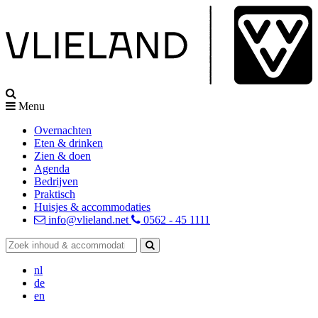
Menu
Overnachten
Eten & drinken
Zien & doen
Agenda
Bedrijven
Praktisch
Huisjes & accommodaties
info@vlieland.net
0562 - 45 1111
nl
de
en