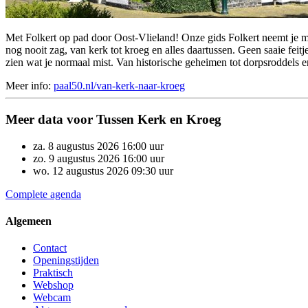
Met Folkert op pad door Oost-Vlieland! Onze gids Folkert neemt je me
nog nooit zag, van kerk tot kroeg en alles daartussen. Geen saaie fei
zien wat je normaal mist. Van historische geheimen tot dorpsroddels 
Meer info:
paal50.nl/van-kerk-naar-kroeg
Meer data voor Tussen Kerk en Kroeg
za.
8
augustus
2026
16:00 uur
zo.
9
augustus
2026
16:00 uur
wo.
12
augustus
2026
09:30 uur
Complete agenda
Algemeen
Contact
Openingstijden
Praktisch
Webshop
Webcam