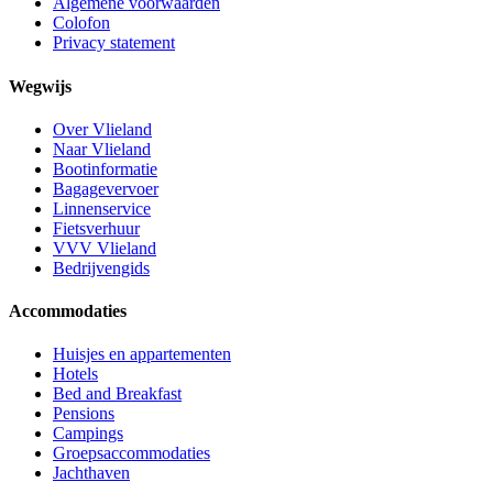
Algemene voorwaarden
Colofon
Privacy statement
Wegwijs
Over Vlieland
Naar Vlieland
Bootinformatie
Bagagevervoer
Linnenservice
Fietsverhuur
VVV Vlieland
Bedrijvengids
Accommodaties
Huisjes en appartementen
Hotels
Bed and Breakfast
Pensions
Campings
Groepsaccommodaties
Jachthaven