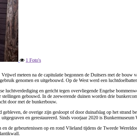
1 Foto's
. Vrijwel meteen na de capitulatie begonnen de Duitsers met de bouw
 in gebruik genomen en uitgebouwd. Op de West werd een luchtdoelbatt
Duitse luchtverdediging en gericht tegen overvliegende Engelse bommen
 stellingen gebouwd. In de zeewerende duinen worden drie bunkercomp
smacht door met de bunkerbouw.
gebleven, de overige zijn gesloopt of door duinafslag op het strand b
aven uitgegraven en gerestaureerd. Sinds voorjaar 2020 is Bunkermuse
ven en de gebeurtenissen op en rond Vlieland tijdens de Tweede Wereldo
lantikwall.