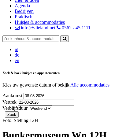
Zien & doen
Agenda
Bedrijven
Praktisch
Huisjes & accommodaties
info@vlieland.net
0562 - 45 1111
nl
de
en
Zoek & boek huisjes en appartementen
Kies uw gewenste datum of bekijk
Alle accommodaties
Aankomst
Vertrek
Verblijfsduur
Foto: Stelling 12H
Bunkermuseum Wn 12H