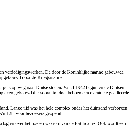
 van verdedigingswerken. De door de Koninklijke marine gebouwde
erij gebouwd door de Kriegsmarine.
werpers op weg naar Duitse steden. Vanaf 1942 beginnen de Duitsers
lexen gebouwd die vooral tot doel hebben een eventuele geallieerde
eland. Lange tijd was het hele complex onder het duinzand verborgen,
um Wn 12H voor bezoekers geopend.
orlog en over het hoe en waarom van de fortificaties. Ook wordt een