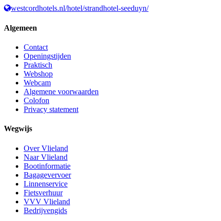
westcordhotels.nl/hotel/strandhotel-seeduyn/
Algemeen
Contact
Openingstijden
Praktisch
Webshop
Webcam
Algemene voorwaarden
Colofon
Privacy statement
Wegwijs
Over Vlieland
Naar Vlieland
Bootinformatie
Bagagevervoer
Linnenservice
Fietsverhuur
VVV Vlieland
Bedrijvengids