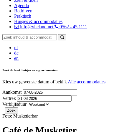
Zien & doen
Agenda
Bedrijven
Praktisch
Huisjes & accommodaties
info@vlieland.net
0562 - 45 1111
nl
de
en
Zoek & boek huisjes en appartementen
Kies uw gewenste datum of bekijk
Alle accommodaties
Aankomst
Vertrek
Verblijfsduur
Foto: Musketierbar
Café de Musketier