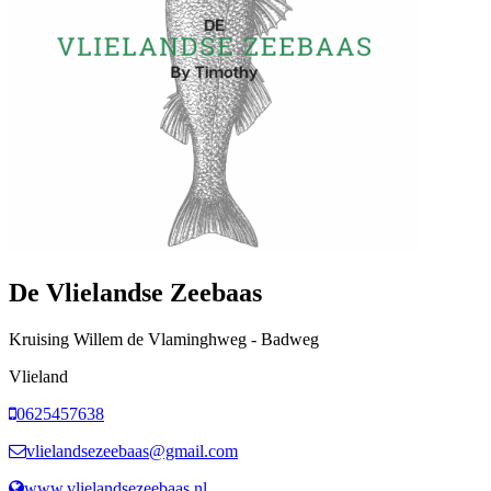
De Vlielandse Zeebaas
Kruising Willem de Vlaminghweg - Badweg
Vlieland
0625457638
vlielandsezeebaas@gmail.com
www.vlielandsezeebaas.nl