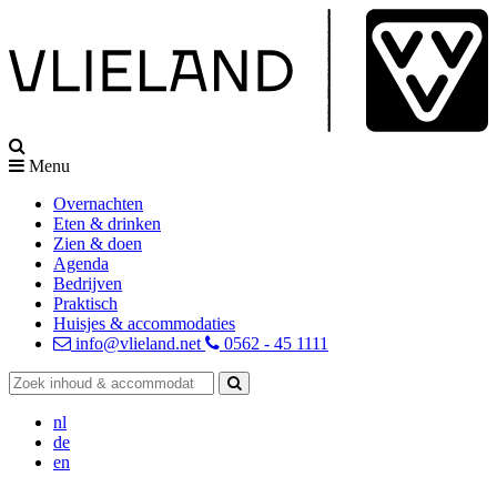
Menu
Overnachten
Eten & drinken
Zien & doen
Agenda
Bedrijven
Praktisch
Huisjes & accommodaties
info@vlieland.net
0562 - 45 1111
nl
de
en