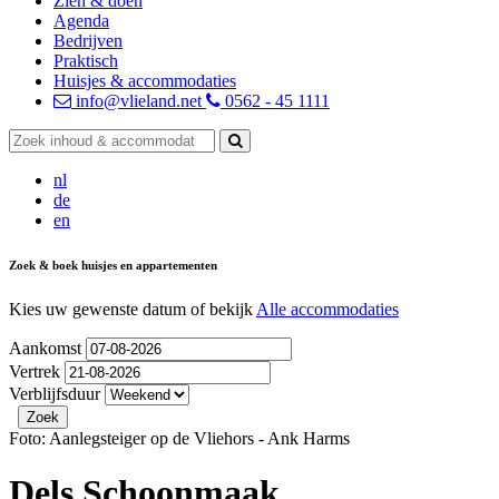
Zien & doen
Agenda
Bedrijven
Praktisch
Huisjes & accommodaties
info@vlieland.net
0562 - 45 1111
nl
de
en
Zoek & boek huisjes en appartementen
Kies uw gewenste datum of bekijk
Alle accommodaties
Aankomst
Vertrek
Verblijfsduur
Foto: Aanlegsteiger op de Vliehors - Ank Harms
Dels Schoonmaak