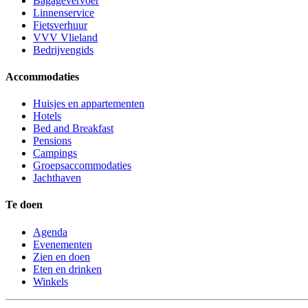
Bagagevervoer
Linnenservice
Fietsverhuur
VVV Vlieland
Bedrijvengids
Accommodaties
Huisjes en appartementen
Hotels
Bed and Breakfast
Pensions
Campings
Groepsaccommodaties
Jachthaven
Te doen
Agenda
Evenementen
Zien en doen
Eten en drinken
Winkels