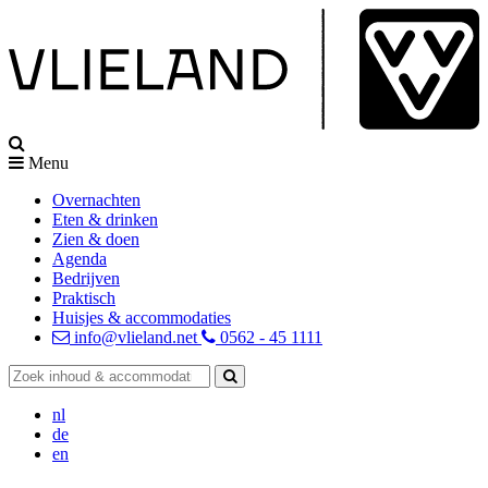
Menu
Overnachten
Eten & drinken
Zien & doen
Agenda
Bedrijven
Praktisch
Huisjes & accommodaties
info@vlieland.net
0562 - 45 1111
nl
de
en