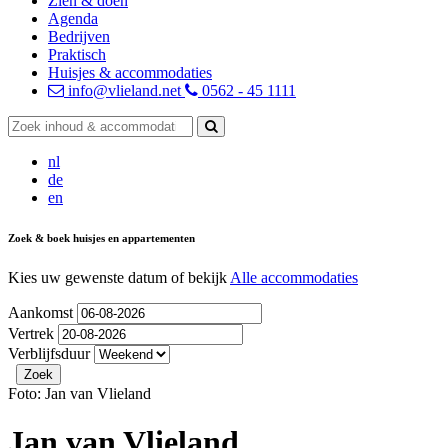
Zien & doen
Agenda
Bedrijven
Praktisch
Huisjes & accommodaties
info@vlieland.net
0562 - 45 1111
nl
de
en
Zoek & boek huisjes en appartementen
Kies uw gewenste datum of bekijk
Alle accommodaties
Aankomst
Vertrek
Verblijfsduur
Foto: Jan van Vlieland
Jan van Vlieland