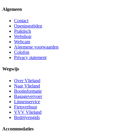
Algemeen
Contact
Openingstijden
Praktisch
Webshop
Webcam
Algemene voorwaarden
Colofon
Privacy statement
Wegwijs
Over Vlieland
Naar Vlieland
Bootinformatie
Bagagevervoer
Linnenservice
Fietsverhuur
VVV Vlieland
Bedrijvengids
Accommodaties