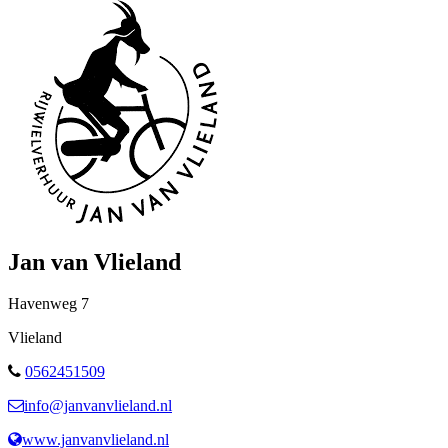
Jan van Vlieland
Havenweg
7
Vlieland
0562451509
info@janvanvlieland.nl
www.janvanvlieland.nl