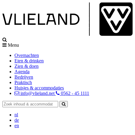
Menu
Overnachten
Eten & drinken
Zien & doen
Agenda
Bedrijven
Praktisch
Huisjes & accommodaties
info@vlieland.net
0562 - 45 1111
nl
de
en