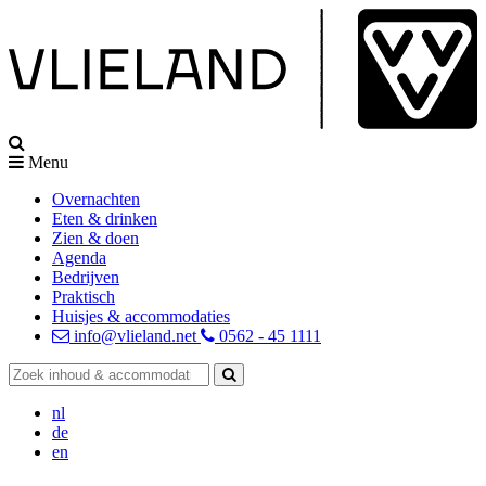
Menu
Overnachten
Eten & drinken
Zien & doen
Agenda
Bedrijven
Praktisch
Huisjes & accommodaties
info@vlieland.net
0562 - 45 1111
nl
de
en