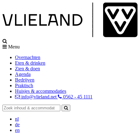
Menu
Overnachten
Eten & drinken
Zien & doen
Agenda
Bedrijven
Praktisch
Huisjes & accommodaties
info@vlieland.net
0562 - 45 1111
nl
de
en