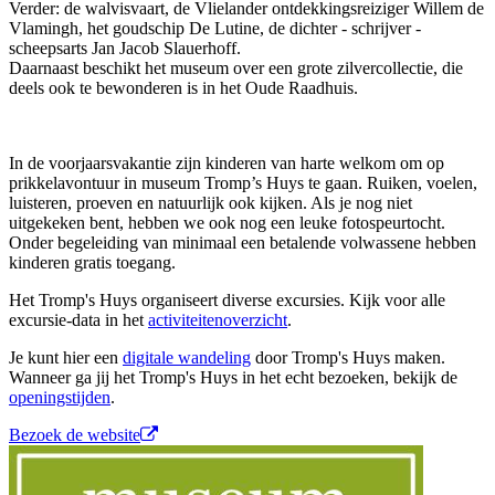
Verder: de walvisvaart, de Vlielander ontdekkingsreiziger Willem de
Vlamingh, het goudschip De Lutine, de dichter - schrijver -
scheepsarts Jan Jacob Slauerhoff.
Daarnaast beschikt het museum over een grote zilvercollectie, die
deels ook te bewonderen is in het Oude Raadhuis.
In de voorjaarsvakantie zijn kinderen van harte welkom om op
prikkelavontuur in museum Tromp’s Huys te gaan. Ruiken, voelen,
luisteren, proeven en natuurlijk ook kijken. Als je nog niet
uitgekeken bent, hebben we ook nog een leuke fotospeurtocht.
Onder begeleiding van minimaal een betalende volwassene hebben
kinderen gratis toegang.
Het Tromp's Huys organiseert diverse excursies. Kijk voor alle
excursie-data in het
activiteitenoverzicht
.
Je kunt hier een
digitale wandeling
door Tromp's Huys maken.
Wanneer ga jij het Tromp's Huys in het echt bezoeken, bekijk de
openingstijden
.
Bezoek de website