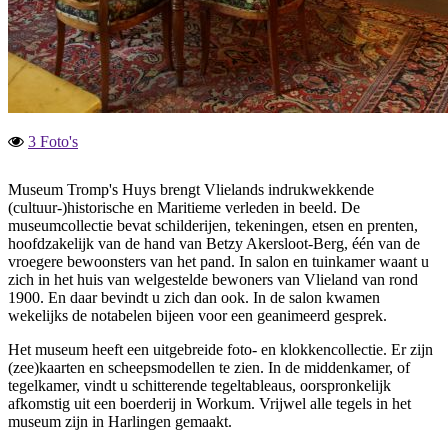
3 Foto's
Museum Tromp's Huys brengt Vlielands indrukwekkende
(cultuur-)historische en Maritieme verleden in beeld. De
museumcollectie bevat schilderijen, tekeningen, etsen en prenten,
hoofdzakelijk van de hand van Betzy Akersloot-Berg, één van de
vroegere bewoonsters van het pand. In salon en tuinkamer waant u
zich in het huis van welgestelde bewoners van Vlieland van rond
1900. En daar bevindt u zich dan ook. In de salon kwamen
wekelijks de notabelen bijeen voor een geanimeerd gesprek.
Het museum heeft een uitgebreide foto- en klokkencollectie. Er zijn
(zee)kaarten en scheepsmodellen te zien. In de middenkamer, of
tegelkamer, vindt u schitterende tegeltableaus, oorspronkelijk
afkomstig uit een boerderij in Workum. Vrijwel alle tegels in het
museum zijn in Harlingen gemaakt.