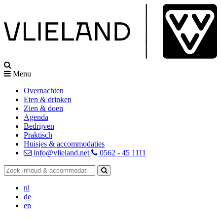
Menu
Overnachten
Eten & drinken
Zien & doen
Agenda
Bedrijven
Praktisch
Huisjes & accommodaties
info@vlieland.net
0562 - 45 1111
nl
de
en