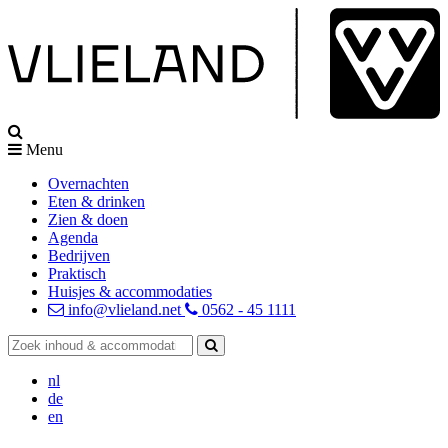
Menu
Overnachten
Eten & drinken
Zien & doen
Agenda
Bedrijven
Praktisch
Huisjes & accommodaties
info@vlieland.net
0562 - 45 1111
nl
de
en