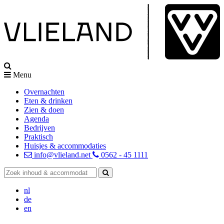
Menu
Overnachten
Eten & drinken
Zien & doen
Agenda
Bedrijven
Praktisch
Huisjes & accommodaties
info@vlieland.net
0562 - 45 1111
nl
de
en