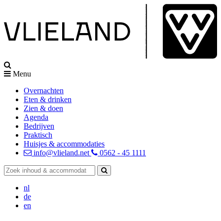
Menu
Overnachten
Eten & drinken
Zien & doen
Agenda
Bedrijven
Praktisch
Huisjes & accommodaties
info@vlieland.net
0562 - 45 1111
nl
de
en