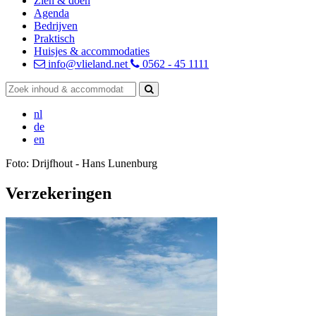
Zien & doen
Agenda
Bedrijven
Praktisch
Huisjes & accommodaties
info@vlieland.net
0562 - 45 1111
nl
de
en
Foto: Drijfhout - Hans Lunenburg
Verzekeringen