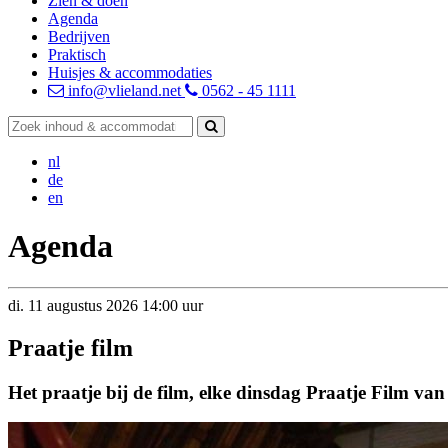
Zien & doen
Agenda
Bedrijven
Praktisch
Huisjes & accommodaties
info@vlieland.net
0562 - 45 1111
nl
de
en
Agenda
di.
11
augustus
2026
14:00 uur
Praatje film
Het praatje bij de film, elke dinsdag Praatje Film va