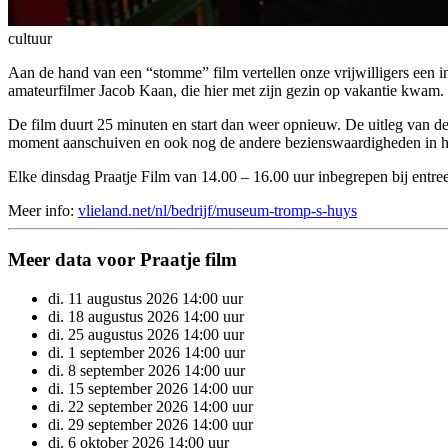
cultuur
Aan de hand van een “stomme” film vertellen onze vrijwilligers een i
amateurfilmer Jacob Kaan, die hier met zijn gezin op vakantie kwam.
De film duurt 25 minuten en start dan weer opnieuw. De uitleg van de v
moment aanschuiven en ook nog de andere bezienswaardigheden in h
Elke dinsdag Praatje Film van 14.00 – 16.00 uur inbegrepen bij ent
Meer info:
vlieland.net/nl/bedrijf/museum-tromp-s-huys
Meer data voor Praatje film
di.
11
augustus
2026
14:00 uur
di.
18
augustus
2026
14:00 uur
di.
25
augustus
2026
14:00 uur
di.
1
september
2026
14:00 uur
di.
8
september
2026
14:00 uur
di.
15
september
2026
14:00 uur
di.
22
september
2026
14:00 uur
di.
29
september
2026
14:00 uur
di.
6
oktober
2026
14:00 uur