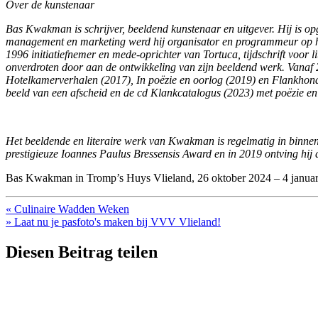
Over de kunstenaar
Bas Kwakman is schrijver, beeldend kunstenaar en uitgever. Hij is op
management en marketing werd hij organisator en programmeur op het
1996 initiatiefnemer en mede-oprichter van Tortuca, tijdschrift voor
onverdroten door aan de ontwikkeling van zijn beeldend werk. Vanaf 
Hotelkamerverhalen (2017), In poëzie en oorlog (2019) en Flankhond
beeld van een afscheid en de cd Klankcatalogus (2023) met poëzie en
Het beeldende en literaire werk van Kwakman is regelmatig in binnen –
prestigieuze Ioannes Paulus Bressensis Award en in 2019 ontving hij
Bas Kwakman in Tromp’s Huys Vlieland, 26 oktober 2024 – 4 januar
« Culinaire Wadden Weken
» Laat nu je pasfoto's maken bij VVV Vlieland!
Diesen Beitrag teilen