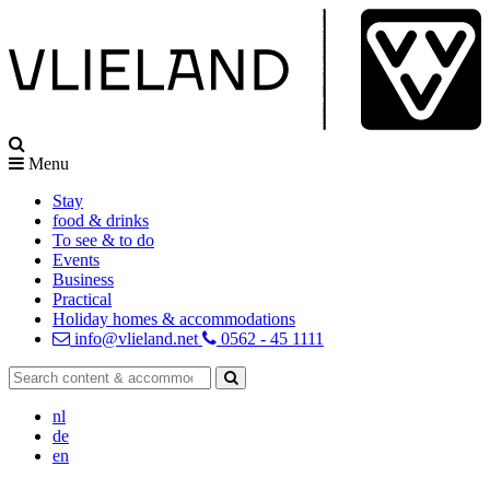
Menu
Stay
food & drinks
To see & to do
Events
Business
Practical
Holiday homes & accommodations
info@vlieland.net
0562 - 45 1111
nl
de
en