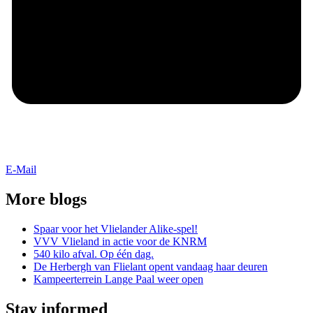
E-Mail
More blogs
Spaar voor het Vlielander Alike-spel!
VVV Vlieland in actie voor de KNRM
540 kilo afval. Op één dag.
De Herbergh van Flielant opent vandaag haar deuren
Kampeerterrein Lange Paal weer open
Stay informed