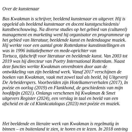
Over de kunstenaar
Bas Kwakman is schrijver, beeldend kunstenaar en uitgever. Hij is
opgeleid als beeldend kunstenaar en docent kunstgeschiedenis/
kunstbeschouwing. Na diverse studies op het gebied van (cultureel)
management en marketing werd hij organisator en programmeur op
het gebied van literatuur, beeldende kunst en hedendaagse muziek.
Hij werkte voor een aantal grote Rotterdamse kunstinstellingen en
was in 1996 initiatiefnemer en mede-oprichter van
Tortuca, tijdschrift voor literatuur en beeldende kunst. Van 2003 tot
2019 was hij directeur van Poetry International Rotterdam. Naast
deze functies werkte Kwakman onverdroten door aan de
ontwikkeling van zijn beeldend werk. Vanaf 2017 verschijnen de
boeken van Kwakman, vaak met zowel taal als beeld, bij Uitgeverij
De Arbeiderspers. Voorbeelden zijn Hotelkamerverhalen (2017), In
poëzie en oorlog (2019) en Flankhond, de geschiedenis van mijn
hoofdpijn (2021). Onlangs verschenen bij Kwakman & Smet
uitgevers Register (2024), een verslag in taal en beeld van een
afscheid en de cd Klankcatalogus (2023) met poëzie en muziek.
Het beeldende en literaire werk van Kwakman is regelmatig in
binnen – en buitenland te zien, te horen en te lezen. In 2018 ontving