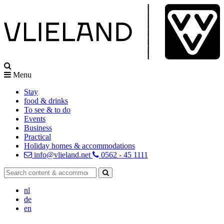
Menu
Stay
food & drinks
To see & to do
Events
Business
Practical
Holiday homes & accommodations
info@vlieland.net
0562 - 45 1111
nl
de
en