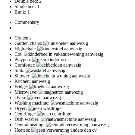
Double bed: 2
Single bed: 1
Bunk: 1
Commentary
Contents
Garden chairs:
High-chair:
Cot:
Playpen:
Comforter:
Sink:
Shower:
Kitchen: aanwezig
Fridge:
Microwave:
Oven:
Washing machine:
Dryer:
Centrifuge:
Dish washer:
Central heating:
Heaters: