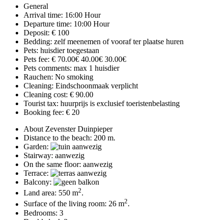
General
Arrival time: 16:00 Hour
Departure time: 10:00 Hour
Deposit: € 100
Bedding: zelf meenemen of vooraf ter plaatse huren
Pets: huisdier toegestaan
Pets fee: € 70.00€ 40.00€ 30.00€
Pets comments: max 1 huisdier
Rauchen: No smoking
Cleaning: Eindschoonmaak verplicht
Cleaning cost: € 90.00
Tourist tax: huurprijs is exclusief toeristenbelasting
Booking fee: € 20
About Zevenster Duinpieper
Distance to the beach: 200 m.
Garden:
Stairway: aanwezig
On the same floor: aanwezig
Terrace:
Balcony:
2
Land area: 550 m
.
2
Surface of the living room: 26 m
.
Bedrooms: 3