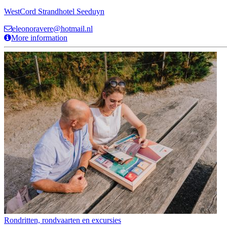
WestCord Strandhotel Seeduyn
eleonoravere@hotmail.nl
More information
Rondritten, rondvaarten en excursies