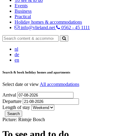
To see & to do
Events
Business
Practical
Holiday homes & accommodations
info@vlieland.net
0562 - 45 1111
nl
de
en
Search & book holiday homes and apartments
Select date or view
All accommodations
Arrival
Departure
Length of stay
Picture: Rintsje Bosch
To see and to do