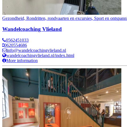
Gezondheid, Rondritten, rondvaarten en excursies, Sport en ontspann
Wandelcoaching Vlieland
0562451033
0620554686
info@wandelcoachingvlieland.nl
wandelcoachingvlieland.nl/index.html
More information