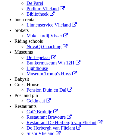
De Parel
Podium Vlieland
Bibliotheek
linen rental
Linnenservice Vlieland
brokers
Makelaardij Visser
Riding schools
NovaQi Coaching
Museums
De Lepelaar
Bunkermuseum Wn 12H
Lighthouse
Museum Tromp's Huys
Babysit
Guest House
Pension Duin en Dal
Post and pin
Geldmaat
Restaurants
Café Bruintje
Restaurant Bravoure
Restaurant De Herbergh van Flielant
De Herbergh van Flielant
Sushi Vlieland