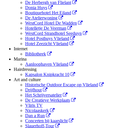
De Herbergh van Flielant
Donia Huys
Boutiquehotel Het Eiland
De Atelierwoning
WestCord Hotel De Wadden
Hotelletje De Veerman
WestCord Strandhotel Seeduyn
Hotel Posthuys Vlieland
Hotel Zeezicht Vlieland
Internet
Bibliotheek
Marina
Aanloophaven Vlieland
Hairdressing
Kapsalon Knipkracht 10
Art and culture
Historische Outdoor Escape op Vlieland
Drijfhout
Het Schrijversatelier
De Creatieve Werkplaats
Vliris TV
Nicolaaskerk
Dan a Run
Concerten bij kaarslicht
Slauerhoff-Tour