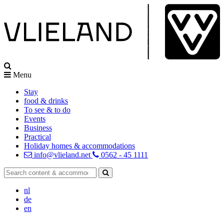
Menu
Stay
food & drinks
To see & to do
Events
Business
Practical
Holiday homes & accommodations
info@vlieland.net
0562 - 45 1111
nl
de
en