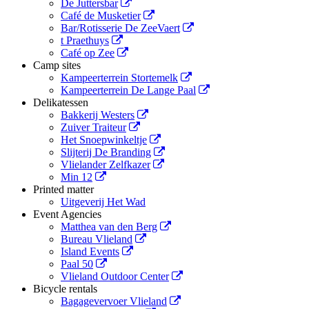
De Juttersbar
Café de Musketier
Bar/Rotisserie De ZeeVaert
t Praethuys
Café op Zee
Camp sites
Kampeerterrein Stortemelk
Kampeerterrein De Lange Paal
Delikatessen
Bakkerij Westers
Zuiver Traiteur
Het Snoepwinkeltje
Slijterij De Branding
Vlielander Zelfkazer
Min 12
Printed matter
Uitgeverij Het Wad
Event Agencies
Matthea van den Berg
Bureau Vlieland
Island Events
Paal 50
Vlieland Outdoor Center
Bicycle rentals
Bagagevervoer Vlieland