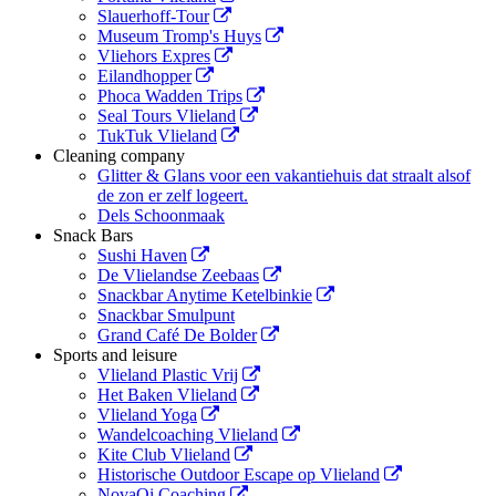
Slauerhoff-Tour
Museum Tromp's Huys
Vliehors Expres
Eilandhopper
Phoca Wadden Trips
Seal Tours Vlieland
TukTuk Vlieland
Cleaning company
Glitter & Glans voor een vakantiehuis dat straalt alsof
de zon er zelf logeert.
Dels Schoonmaak
Snack Bars
Sushi Haven
De Vlielandse Zeebaas
Snackbar Anytime Ketelbinkie
Snackbar Smulpunt
Grand Café De Bolder
Sports and leisure
Vlieland Plastic Vrij
Het Baken Vlieland
Vlieland Yoga
Wandelcoaching Vlieland
Kite Club Vlieland
Historische Outdoor Escape op Vlieland
NovaQi Coaching