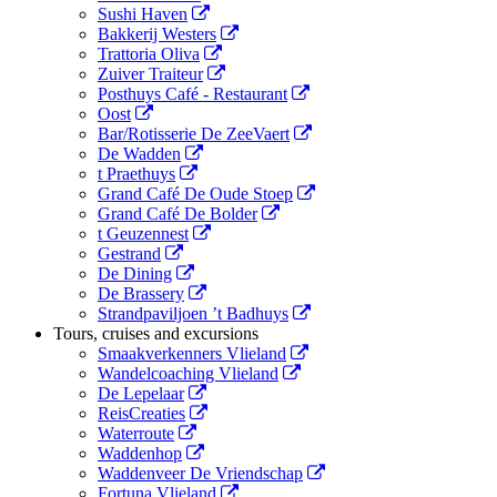
Sushi Haven
Bakkerij Westers
Trattoria Oliva
Zuiver Traiteur
Posthuys Café - Restaurant
Oost
Bar/Rotisserie De ZeeVaert
De Wadden
t Praethuys
Grand Café De Oude Stoep
Grand Café De Bolder
t Geuzennest
Gestrand
De Dining
De Brassery
Strandpaviljoen ’t Badhuys
Tours, cruises and excursions
Smaakverkenners Vlieland
Wandelcoaching Vlieland
De Lepelaar
ReisCreaties
Waterroute
Waddenhop
Waddenveer De Vriendschap
Fortuna Vlieland