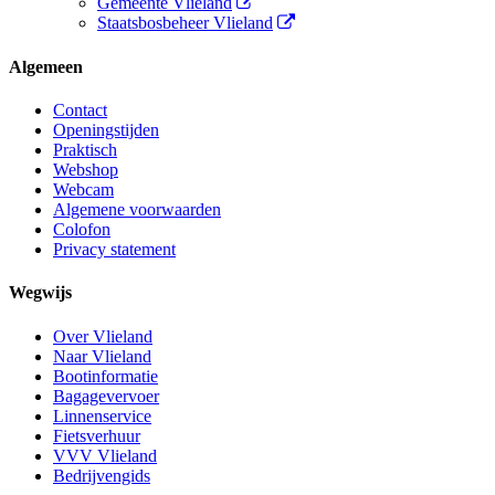
Gemeente Vlieland
Staatsbosbeheer Vlieland
Algemeen
Contact
Openingstijden
Praktisch
Webshop
Webcam
Algemene voorwaarden
Colofon
Privacy statement
Wegwijs
Over Vlieland
Naar Vlieland
Bootinformatie
Bagagevervoer
Linnenservice
Fietsverhuur
VVV Vlieland
Bedrijvengids