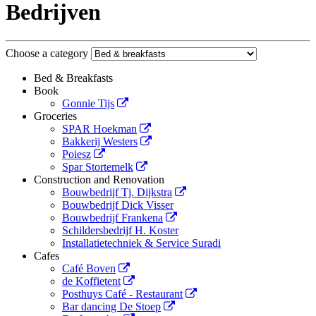
Bedrijven
Choose a category
Bed & Breakfasts
Book
Gonnie Tijs
Groceries
SPAR Hoekman
Bakkerij Westers
Poiesz
Spar Stortemelk
Construction and Renovation
Bouwbedrijf Tj. Dijkstra
Bouwbedrijf Dick Visser
Bouwbedrijf Frankena
Schildersbedrijf H. Koster
Installatietechniek & Service Suradi
Cafes
Café Boven
de Koffietent
Posthuys Café - Restaurant
Bar dancing De Stoep