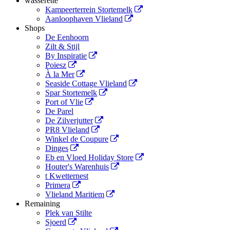
wasserette
Kampeerterrein Stortemelk
Aanloophaven Vlieland
Shops
De Eenhoorn
Zilt & Stijl
By Inspiratie
Poiesz
À la Mer
Seaside Cottage Vlieland
Spar Stortemelk
Port of Vlie
De Parel
De Zilverjutter
PR8 Vlieland
Winkel de Coupure
Dinges
Eb en Vloed Holiday Store
Houter's Warenhuis
t Kwetternest
Primera
Vlieland Maritiem
Remaining
Plek van Stilte
Sjoerd