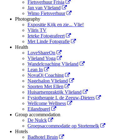
Fietsverhuur Frisia
Jan van Vlieland
Wimo Fietsverhuur
Photography
Expositie Kijk en zie... Vlie!
Vliris TV
Ieteke Fotografeert
Met Linde Fotografie
Health
LoveShareOn
Vlieland Yoga
Wandelcoaching Vlieland
Lean In
NovaQi Coaching
Nagelsalon Vlieland
Sporten Met Ellen
Huisartsenpraktijk Vlieland
Fysiotherapie I. de Zeeuw-Dieters
Wellcome Wellness
Eilandparel
Group accommodation
De Nulck
Groepsaccommodatie op Stortemelk
Hotels
Badhotel Bruin