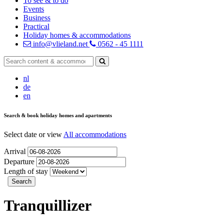
To see & to do
Events
Business
Practical
Holiday homes & accommodations
info@vlieland.net
0562 - 45 1111
nl
de
en
Search & book holiday homes and apartments
Select date or view
All accommodations
Arrival
Departure
Length of stay
Tranquillizer