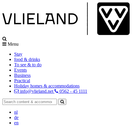
Menu
Stay
food & drinks
To see & to do
Events
Business
Practical
Holiday homes & accommodations
info@vlieland.net
0562 - 45 1111
nl
de
en