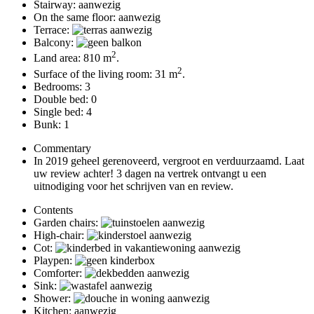
Stairway: aanwezig
On the same floor: aanwezig
Terrace:
Balcony:
2
Land area: 810 m
.
2
Surface of the living room: 31 m
.
Bedrooms: 3
Double bed: 0
Single bed: 4
Bunk: 1
Commentary
In 2019 geheel gerenoveerd, vergroot en verduurzaamd. Laat
uw review achter! 3 dagen na vertrek ontvangt u een
uitnodiging voor het schrijven van en review.
Contents
Garden chairs:
High-chair:
Cot:
Playpen:
Comforter:
Sink:
Shower:
Kitchen: aanwezig