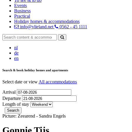
To see & to do
Events
Business
Practical
Holiday homes & accommodations
info@vlieland.net
0562 - 45 1111
nl
de
en
Search & book holiday homes and apartments
Select date or view
All accommodations
Arrival
Departure
Length of stay
Picture: Zeearend - Sandra Engels
Gonnie Tijs