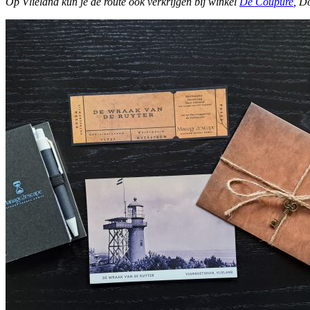
Op Vlieland kun je de route ook verkrijgen bij winkel
De Coupure
, D