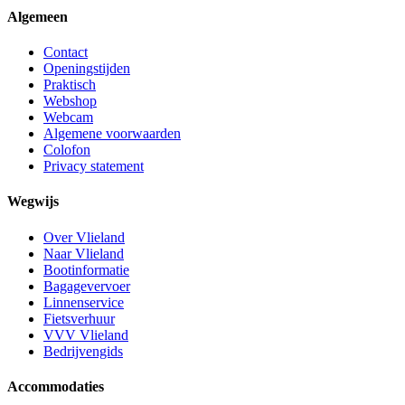
Algemeen
Contact
Openingstijden
Praktisch
Webshop
Webcam
Algemene voorwaarden
Colofon
Privacy statement
Wegwijs
Over Vlieland
Naar Vlieland
Bootinformatie
Bagagevervoer
Linnenservice
Fietsverhuur
VVV Vlieland
Bedrijvengids
Accommodaties