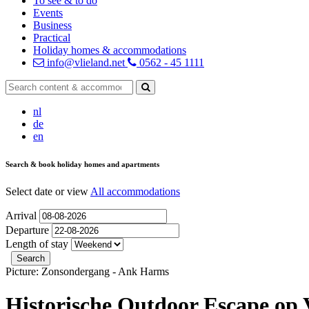
To see & to do
Events
Business
Practical
Holiday homes & accommodations
info@vlieland.net
0562 - 45 1111
nl
de
en
Search & book holiday homes and apartments
Select date or view
All accommodations
Arrival
Departure
Length of stay
Picture: Zonsondergang - Ank Harms
Historische Outdoor Escape op 