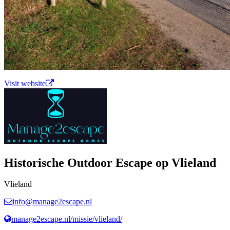
Visit website
Historische Outdoor Escape op Vlieland
Vlieland
info@manage2escape.nl
manage2escape.nl/missie/vlieland/