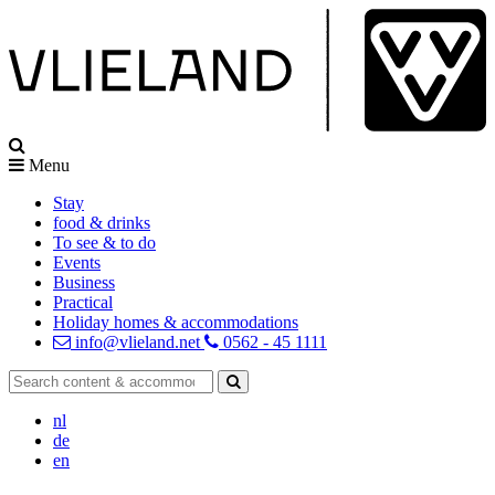
Menu
Stay
food & drinks
To see & to do
Events
Business
Practical
Holiday homes & accommodations
info@vlieland.net
0562 - 45 1111
nl
de
en