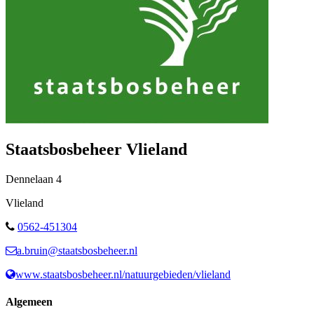
Staatsbosbeheer Vlieland
Dennelaan
4
Vlieland
0562-451304
a.bruin@staatsbosbeheer.nl
www.staatsbosbeheer.nl/natuurgebieden/vlieland
Algemeen