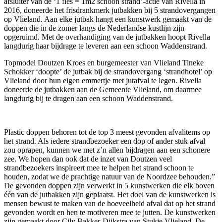
afsluiter van de ‘1 fles = 1m2 schoon strand’-actie van Rivella in
2016, doneerde het frisdrankmerk jutbakken bij 5 strandovergangen
op Vlieland. Aan elke jutbak hangt een kunstwerk gemaakt van de
doppen die in de zomer langs de Nederlandse kustlijn zijn
opgeruimd. Met de overhandiging van de jutbakken hoopt Rivella
langdurig haar bijdrage te leveren aan een schoon Waddenstrand.
Topmodel Doutzen Kroes en burgemeester van Vlieland Tineke
Schokker ‘doopte’ de jutbak bij de strandovergang ‘strandhotel’ op
Vlieland door hun eigen emmertje met jutafval te legen. Rivella
doneerde de jutbakken aan de Gemeente Vlieland, om daarmee
langdurig bij te dragen aan een schoon Waddenstrand.
Plastic doppen behoren tot de top 3 meest gevonden afvalitems op
het strand. Als iedere strandbezoeker een dop of ander stuk afval
zou oprapen, kunnen we met z’n allen bijdragen aan een schonere
zee. We hopen dan ook dat de inzet van Doutzen veel
strandbezoekers inspireert mee te helpen het strand schoon te
houden, zodat we de prachtige natuur van de Noordzee behouden.”
De gevonden doppen zijn verwerkt in 5 kunstwerken die elk boven
één van de jutbakken zijn geplaatst. Het doel van de kunstwerken is
mensen bewust te maken van de hoeveelheid afval dat op het strand
gevonden wordt en hen te motiveren mee te jutten. De kunstwerken
zijn gemaakt door Cily Bakker-Dijkstra van Stukje Vlieland. De