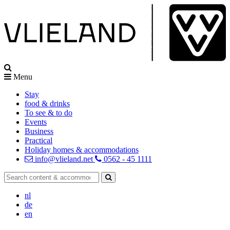
Menu
Stay
food & drinks
To see & to do
Events
Business
Practical
Holiday homes & accommodations
info@vlieland.net
0562 - 45 1111
nl
de
en