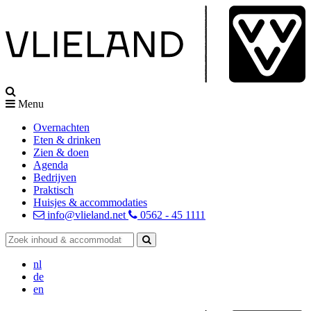
Menu
Overnachten
Eten & drinken
Zien & doen
Agenda
Bedrijven
Praktisch
Huisjes & accommodaties
info@vlieland.net
0562 - 45 1111
nl
de
en