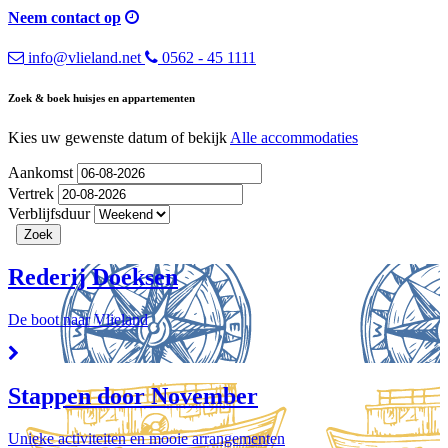
Neem contact op
info@vlieland.net
0562 - 45 1111
Zoek & boek huisjes en appartementen
Kies uw gewenste datum of bekijk
Alle accommodaties
Aankomst
Vertrek
Verblijfsduur
Rederij Doeksen
De boot naar Vlieland
Stappen door November
Unieke activiteiten en mooie arrangementen