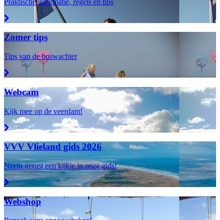
Praktische informatie, regels en tips
Zomer tips
Tips van de boswachter
Webcam
Kijk mee op de veerdam!
VVV Vlieland gids 2026
Neem gerust een kijkje in onze gids!
Webshop