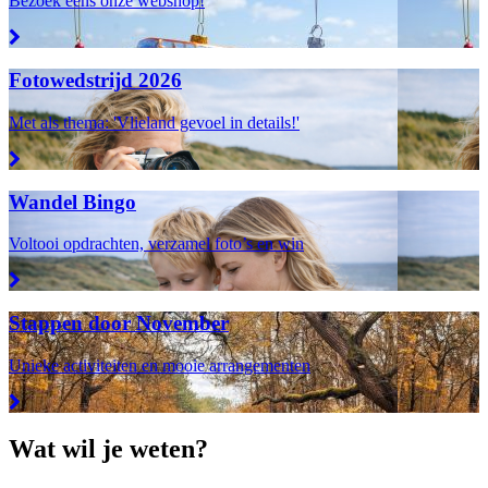
Bezoek eens onze webshop!
Fotowedstrijd 2026
Met als thema: 'Vlieland gevoel in details!'
Wandel Bingo
Voltooi opdrachten, verzamel foto’s en win
Stappen door November
Unieke activiteiten en mooie arrangementen
Wat wil je weten?