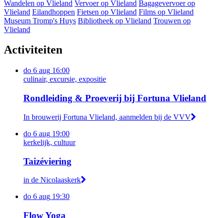
Wandelen op Vlieland
Vervoer op Vlieland
Bagagevervoer op
Vlieland
Eilandhoppen
Fietsen op Vlieland
Films op Vlieland
Museum Tromp's Huys
Bibliotheek op Vlieland
Trouwen op
Vlieland
Activiteiten
do
6 aug
16:00
culinair, excursie, expositie
Rondleiding & Proeverij bij Fortuna Vlieland
In brouwerij Fortuna Vlieland, aanmelden bij de VVV
do
6 aug
19:00
kerkelijk, cultuur
Taizéviering
in de Nicolaaskerk
do
6 aug
19:30
Flow Yoga