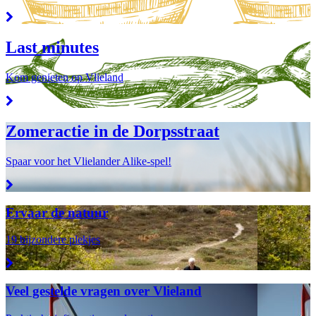
Last minutes
Kom genieten op Vlieland
Zomeractie in de Dorpsstraat
Spaar voor het Vlielander Alike-spel!
Ervaar de natuur
19 bijzondere plekjes
Veel gestelde vragen over Vlieland