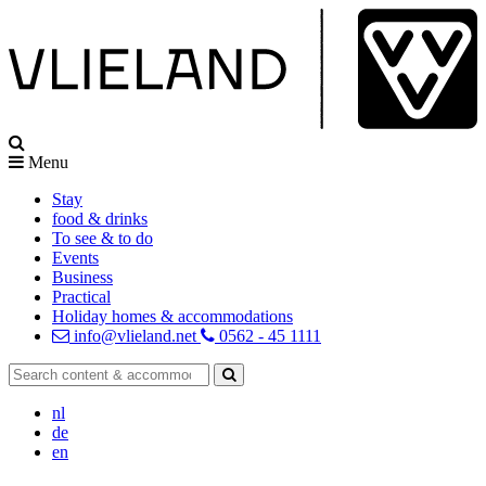
Menu
Stay
food & drinks
To see & to do
Events
Business
Practical
Holiday homes & accommodations
info@vlieland.net
0562 - 45 1111
nl
de
en